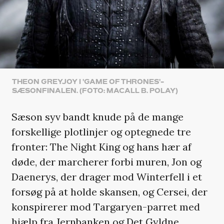
THEON GREYJOY I 'GAME OF THRONES'-
SÆSONFINALEN. (FOTO: MACALL B. POLAY)
Sæson syv bandt knude på de mange
forskellige plotlinjer og optegnede tre
fronter: The Night King og hans hær af
døde, der marcherer forbi muren, Jon og
Daenerys, der drager mod Winterfell i et
forsøg på at holde skansen, og Cersei, der
konspirerer mod Targaryen-parret med
hjælp fra Jernbanken og Det Gyldne