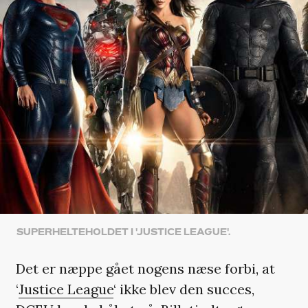
SUPERHELTEHOLDET I 'JUSTICE LEAGUE'.
Det er næppe gået nogens næse forbi, at
‘
Justice League
‘ ikke blev den succes,