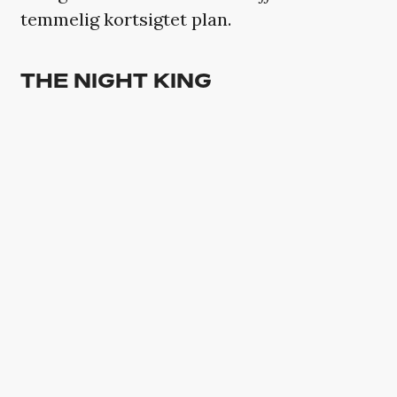
temmelig kortsigtet plan.
THE NIGHT KING
Endelig skete det! Efter syv sæsoner
formåede The Night King at snegle sig
frem til muren, som han nedlagde med
Viserions blålige flammehav. Herfra er der
kun en vej – og det er syd. Her vil han først
møde The Night’s Watch’s yndlingsbordel i
Mole’s Town og derefter en stribe af
vigtige byer, indtil han står foran
Winterfells porte.
Mon ikke vi kan regne med, at han går