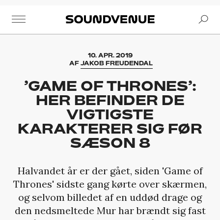
Se
Soundvenue
10. APR. 2019
AF
JAKOB FREUDENDAL
’GAME OF THRONES’:
HER BEFINDER DE
VIGTIGSTE
KARAKTERER SIG FØR
SÆSON 8
Halvandet år er der gået, siden 'Game of
Thrones' sidste gang kørte over skærmen,
og selvom billedet af en uddød drage og
den nedsmeltede Mur har brændt sig fast