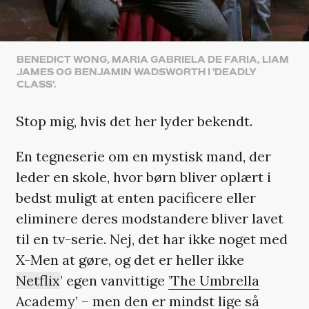
BENEDICT WONG, MARIA GABRIELA DE FARIA, LIAM
JAMES OG BENJAMIN WADSWORTH I 'DEADLY
CLASS'.
Stop mig, hvis det her lyder bekendt.
En tegneserie om en mystisk mand, der
leder en skole, hvor børn bliver oplært i
bedst muligt at enten pacificere eller
eliminere deres modstandere bliver lavet
til en tv-serie. Nej, det har ikke noget med
X-Men at gøre, og det er heller ikke
Netflix
’ egen vanvittige
’The Umbrella
Academy’
– men den er mindst lige så