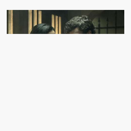
LANA CONDOR OG BENJAMIN WADSWORTH I
‘DEADLY CLASS’.
De første par afsnit går med, at Marcus
lærer skolen at kende og begynder at få