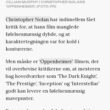
CILLIAN MURPHY I CHRISTOPHER NOLANS
'OPPENHEIMER'. (FOTO: PR)
Christopher Nolan
har indimellem fået
kritik for, at hans film manglede
følelsesmæssig dybde, og at
karaktertegningen var for kold i
konturerne.
Men måske er
‘Oppenheimer’
filmen, der
vil overbevise kritikerne om, at mesteren
bag hovedværker som ‘The Dark Knight’,
‘The Prestige’, ‘Inception’ og ‘Interstellar’
godt kan levere en følelsesmæssig
mavepuster.