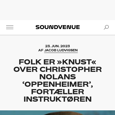
Se
Soundvenue
23. JUN. 2023
AF
JACOB LUDVIGSEN
FOLK ER »KNUST«
OVER CHRISTOPHER
NOLANS
‘OPPENHEIMER’,
FORTÆLLER
INSTRUKTØREN