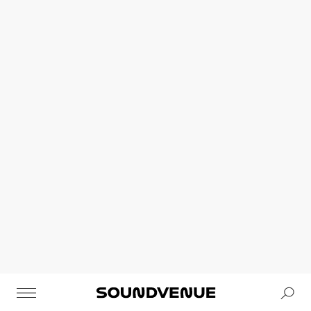
Se
Soundvenue