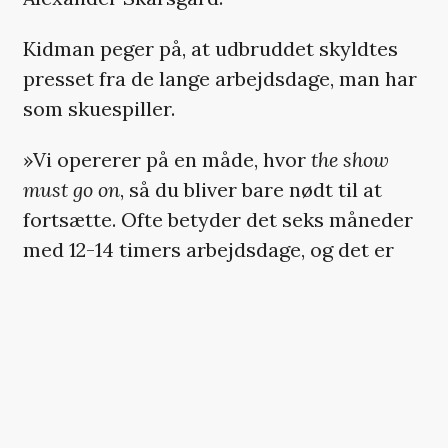
Kidman peger på, at udbruddet skyldtes
presset fra de lange arbejdsdage, man har
som skuespiller.
»Vi opererer på en måde, hvor
the show
must go on
, så du bliver bare nødt til at
fortsætte. Ofte betyder det seks måneder
med 12-14 timers arbejdsdage, og det er
virkelig ikke der, man kan sige, ’jeg skal
passe på mig selv’«, forklarer Kidman.
Samtidig fik det også skuespilleren til
efterfølgende at gøre sig umage med at
balancere sine roller mellem de