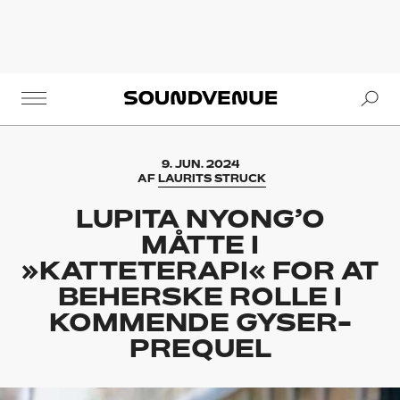
Se
Soundvenue
9. JUN. 2024
AF
LAURITS STRUCK
LUPITA NYONG’O
MÅTTE I
»KATTETERAPI« FOR AT
BEHERSKE ROLLE I
KOMMENDE GYSER-
PREQUEL