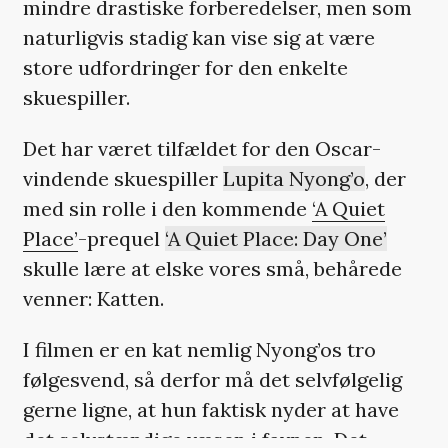
mindre drastiske forberedelser, men som
naturligvis stadig kan vise sig at være
store udfordringer for den enkelte
skuespiller.
Det har været tilfældet for den Oscar-
vindende skuespiller
Lupita Nyong’o
, der
med sin rolle i den kommende
‘A Quiet
Place’
-prequel
‘A Quiet Place: Day One’
skulle lære at elske vores små, behårede
venner: Katten.
I filmen er en kat nemlig Nyong’os tro
følgesvend, så derfor må det selvfølgelig
gerne ligne, at hun faktisk nyder at have
det selvstændige væsen i favnen. Det