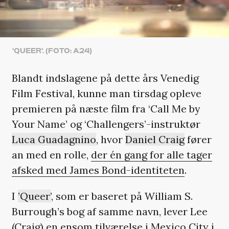
'QUEER'. (FOTO: A24)
Blandt indslagene på dette års Venedig
Film Festival, kunne man tirsdag opleve
premieren på næste film fra ‘Call Me by
Your Name’ og ‘Challengers’-instruktør
Luca Guadagnino
, hvor
Daniel Craig
fører
an med en rolle,
der én gang for alle tager
afsked med James Bond-identiteten
.
I
’Queer’
, som er baseret på William S.
Burrough’s bog af samme navn, lever Lee
(Craig) en ensom tilværelse i Mexico City i