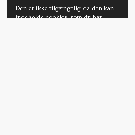
Den er ikke tilgængelig, da den kan
indeholde cookies, som du har
fravalgt i dine indstillinger.
ÆNDRING AF DIT SAMTYKKE
Italienske Guadagnino var senest aktuel
med tennis-trekantsdramet ’Challengers’,
som havde premiere i Danmark tidligere i
år. Ifølge
Deadline
, er ’Queer’ filmet lige
efter, og desuden forsatte Guadagnino her
samarbejdet med manuskriptforfatteren
Justin Kuritzkes.