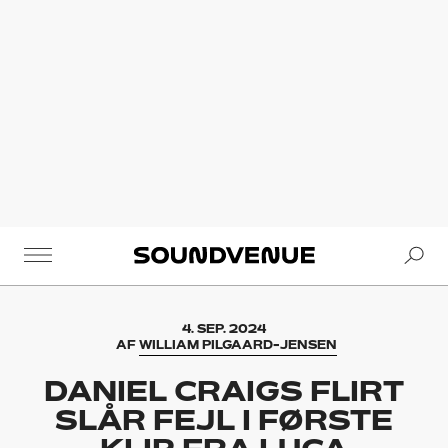
Se
Soundvenue
4. SEP. 2024
AF
WILLIAM PILGAARD-JENSEN
DANIEL CRAIGS FLIRT
SLÅR FEJL I FØRSTE
KLIP FRA LUCA