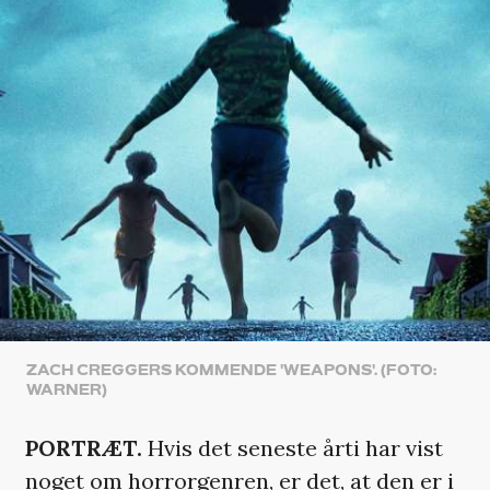
ZACH CREGGERS KOMMENDE 'WEAPONS'. (FOTO:
WARNER)
PORTRÆT.
Hvis det seneste årti har vist
noget om horrorgenren, er det, at den er i