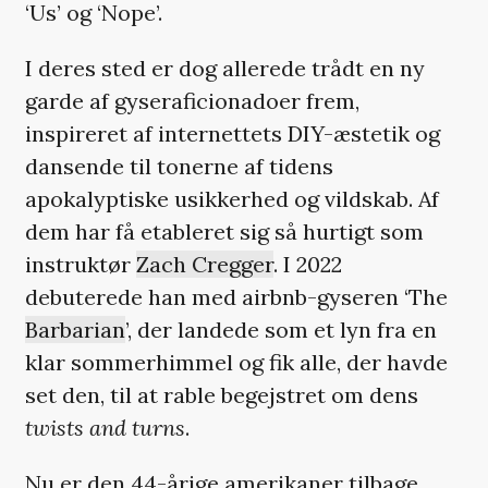
‘Us’ og ‘Nope’.
I deres sted er dog allerede trådt en ny
garde af gyseraficionadoer frem,
inspireret af internettets DIY-æstetik og
dansende til tonerne af tidens
apokalyptiske usikkerhed og vildskab. Af
dem har få etableret sig så hurtigt som
instruktør
Zach Cregger
. I 2022
debuterede han med airbnb-gyseren ‘The
Barbarian
’, der landede som et lyn fra en
klar sommerhimmel og fik alle, der havde
set den, til at rable begejstret om dens
twists and turns
.
Nu er den 44-årige amerikaner tilbage