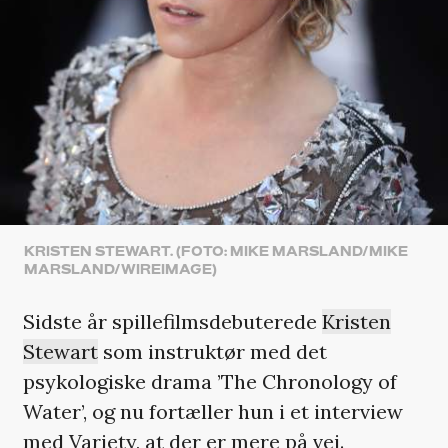
KRISTEN STEWART. (FOTO: MIKE MARSLAND/MIKE
MARSLAND/WIREIMAGE)
Sidste år spillefilmsdebuterede
Kristen
Stewart
som instruktør med det
psykologiske drama ’The Chronology of
Water’, og nu fortæller hun i et interview
med
Variety
, at der er mere på vej.