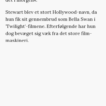
Stewart blev et stort Hollywood-navn, da
hun fik sit gennembrud som Bella Swan i
’Twilight’-filmene. Efterfølgende har hun
dog bevæget sig væk fra det store film-
maskineri.
Hendes seneste film ’Full Phil’, som er
instrueret af den franske absurdist
Quentin Dupieux, har netop fået premiere
på Cannes, og i skrivende stund er hun i
gang med at filme Panos Cosmatos-
vampyrfilmen ’Flesh of the Gods’.
Selvom hun ikke vil love noget, gør