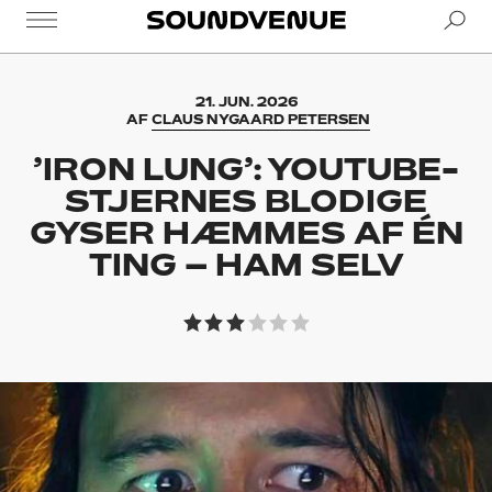
Se
Soundvenue
21. JUN. 2026
AF
CLAUS NYGAARD PETERSEN
’IRON LUNG’: YOUTUBE-
STJERNES BLODIGE
GYSER HÆMMES AF ÉN
TING – HAM SELV