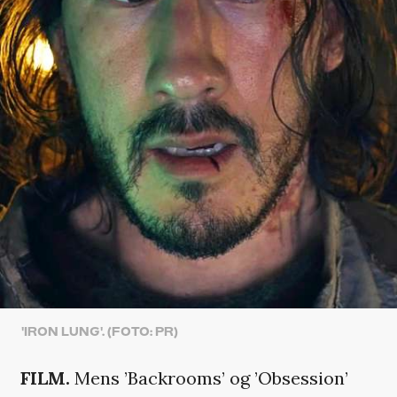
'IRON LUNG'. (FOTO: PR)
FILM.
Mens ’Backrooms’ og ’Obsession’