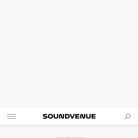
Se
Soundvenue