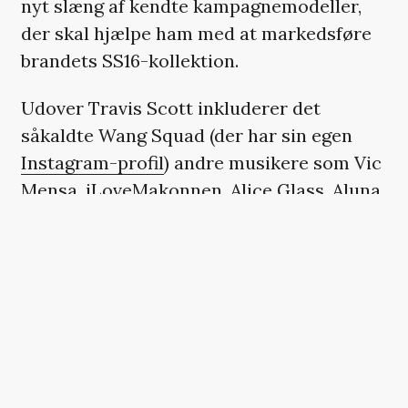
nyt slæng af kendte kampagnemodeller,
der skal hjælpe ham med at markedsføre
brandets SS16-kollektion.
Udover Travis Scott inkluderer det
såkaldte Wang Squad (der har sin egen
Instagram-profil
) andre musikere som Vic
Mensa, iLoveMakonnen, Alice Glass, Aluna
Francis (fra AlunaGeorge), CL og Baauer,
der også leverer soundtracket til
teaservideoen, som du kan se nedenfor.
HER SKULLE DER VÆRE
ET INSTAGRAM-OPSLAG,
MEN DU KAN IKKE SE DET