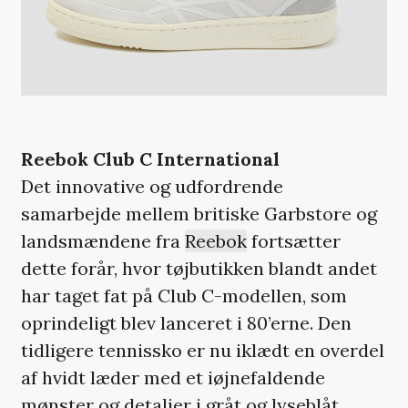
Reebok Club C International
Det innovative og udfordrende
samarbejde mellem britiske Garbstore og
landsmændene fra
Reebok
fortsætter
dette forår, hvor tøjbutikken blandt andet
har taget fat på Club C-modellen, som
oprindeligt blev lanceret i 80’erne. Den
tidligere tennissko er nu iklædt en overdel
af hvidt læder med et iøjnefaldende
mønster og detaljer i gråt og lyseblåt