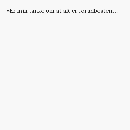
»Er min tanke om at alt er forudbestemt,
også forudbestemt? Hvilken mening har
den slags tanker så? Er der noget, der har
mening i et deterministisk univers?«
Det er til dels interessant, men
tankerækkerne bliver så lange og
konstruerede, at det føles som at være
den mest ædru til en fredagsbar på
filosofistudiet.
Gry og Alex har lige i overkanten af
samtaler, hvor de skal forklare hinanden
om »historiesyn«, »Overton-vinduet«,
»antinatalisme« og »selvomsorg«. Her