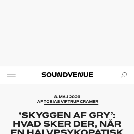
Se
Soundvenue
8. MAJ 2026
AF
TOBIAS VIFTRUP CRAMER
‘SKYGGEN AF GRY’:
HVAD SKER DER, NÅR
EN HALVPSYKOPATISK