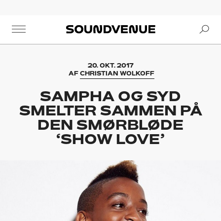
Se
Soundvenue
20. OKT. 2017
AF
CHRISTIAN WOLKOFF
SAMPHA OG SYD
SMELTER SAMMEN PÅ
DEN SMØRBLØDE
‘SHOW LOVE’