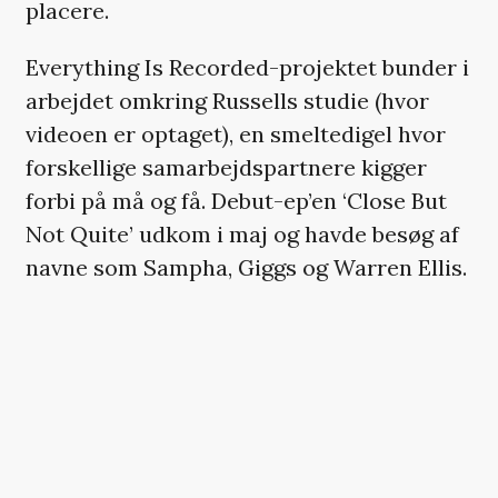
placere.
Everything Is Recorded-projektet bunder i
arbejdet omkring Russells studie (hvor
videoen er optaget), en smeltedigel hvor
forskellige samarbejdspartnere kigger
forbi på må og få. Debut-ep’en ‘Close But
Not Quite’ udkom i maj og havde besøg af
navne som Sampha, Giggs og Warren Ellis.
Syd og Sampha har begge udgivet stærke
soloalbum i år:
Sampha med ‘Process’
og
Syd med ‘Fin’
.
HER SKULLE DER VÆRE