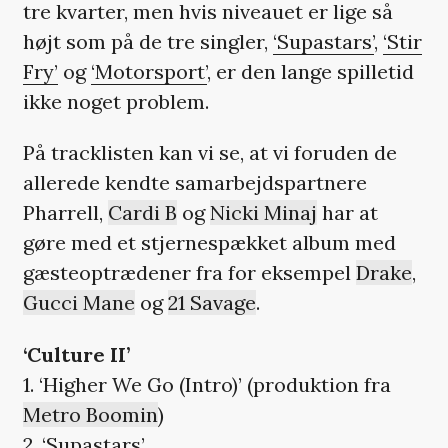
tre kvarter, men hvis niveauet er lige så
højt som på de tre singler,
‘Supastars’
,
‘Stir
Fry’
og
‘Motorsport’
, er den lange spilletid
ikke noget problem.
På tracklisten kan vi se, at vi foruden de
allerede kendte samarbejdspartnere
Pharrell,
Cardi B
og
Nicki Minaj
har at
gøre med et stjernespækket album med
gæsteoptrædener fra for eksempel
Drake
,
Gucci Mane
og
21 Savage
.
‘Culture II’
1. ‘Higher We Go (Intro)’ (produktion fra
Metro Boomin
)
2. ‘Supastars’