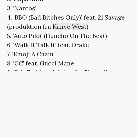
3. ‘Narcos’
4. ‘BBO (Bad Bitches Only)’ feat. 21 Savage
(produktion fra
Kanye West
)
5. ‘Auto Pilot (Huncho On The Beat)’
6. ‘Walk It Talk It’ feat. Drake
7. ‘Emoji A Chain’
8. ‘CC’ feat. Gucci Mane
9. ‘Stir Fry’ (produktion fra Pharrell)
10. ‘Too Much Jewelry’ (produktion fra
Zaytoven
)
11. ‘Gang Gang’
12. ‘White Sand’ feat.
Travis Scott
, Ty Dolla
$ign &
Big Sean
13. ‘Crown the Kings’
14. ‘Flooded’