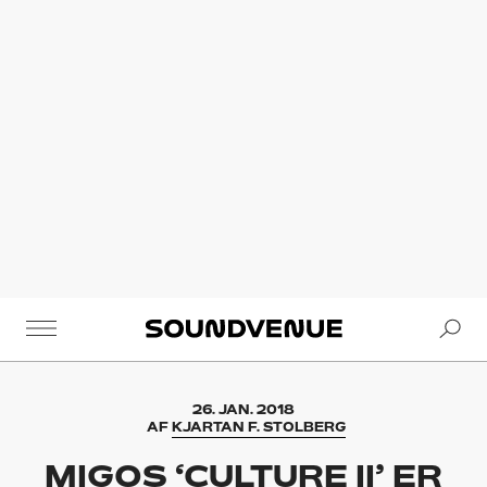
Se
Soundvenue
26. JAN. 2018
AF
KJARTAN F. STOLBERG
MIGOS ‘CULTURE II’ ER