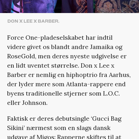
DON X LEE X BARBER.
Force One-pladeselskabet har indtil
videre givet os blandt andre Jamaika og
RoseGold, men deres nyeste udgivelse er
en lidt uventet størrelse. Don x Lee x
Barber er nemlig en hiphoptrio fra Aarhus,
der lyder mere som Atlanta-rappere end
byens traditionelle stjerner som L.O.C.
eller Johnson.
Faktisk er deres debutsingle ‘Gucci Bag
Sikini’ nærmest som en slags dansk
udgave af Migos: Rapperne skiftes til at