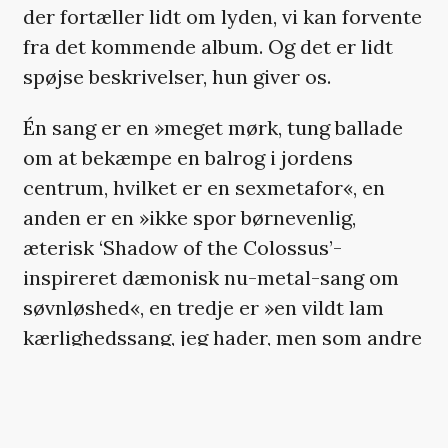
der fortæller lidt om lyden, vi kan forvente
fra det kommende album. Og det er lidt
spøjse beskrivelser, hun giver os.
Én sang er en »meget mørk, tung ballade
om at bekæmpe en balrog i jordens
centrum, hvilket er en sexmetafor«, en
anden er en »ikke spor børnevenlig,
æterisk ‘Shadow of the Colossus’-
inspireret dæmonisk nu-metal-sang om
søvnløshed«, en tredje er »en vildt lam
kærlighedssang, jeg hader, men som andre
folk kan lide« og en »elver-fortolkning af
‘Trainspotting’-soundtracket«. Disse fire
er ifølge Grimes »tættest på at være