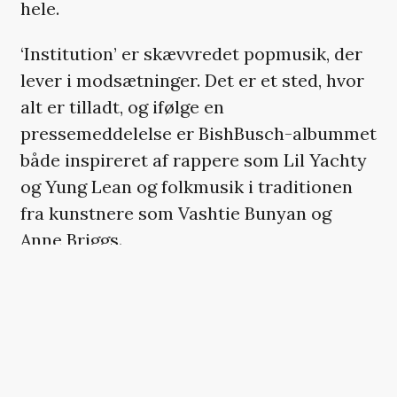
hele.
‘Institution’ er skævvredet popmusik, der
lever i modsætninger. Det er et sted, hvor
alt er tilladt, og ifølge en
pressemeddelelse er BishBusch-albummet
både inspireret af rappere som Lil Yachty
og Yung Lean og folkmusik i traditionen
fra kunstnere som Vashtie Bunyan og
Anne Briggs.
»Jeg ser nogle klare linjer imellem
hiphoppen og folkemusikken. Begge tager
udgangspunkt i historiefortællingen og
holder sig til nogle stramme dogmer.
Derudover er der det mobile element der