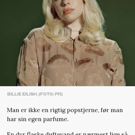
BILLIE EILISH. (FOTO: PR)
Man er ikke en rigtig popstjerne, før man
har sin egen parfume.
En dyr flaske duftevand er nærmest lige så