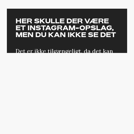
HER SKULLE DER VÆRE
ET INSTAGRAM-OPSLAG,
MEN DU KAN IKKE SE DET
Det er ikke tilgængeligt, da det kan
indeholde cookies, som du har
fravalgt i dine indstillinger.
ÆNDRING AF DIT SAMTYKKE
Billie Eilish har tidligere i år udgivet
albummet ‘Happier Than Ever’
. Derudover