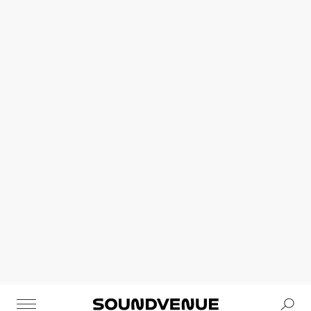
Se
Soundvenue