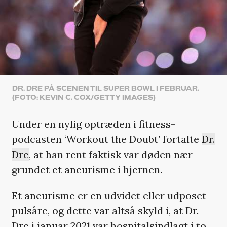
DR. DRE PÅ SCENEN TIL SUPER BOWL I FEBRUAR.
(FOTO: KEVIN C. COX/GETTY IMAGES)
Under en nylig optræden i fitness-
podcasten ‘Workout the Doubt’ fortalte
Dr.
Dre
, at han rent faktisk var døden nær
grundet et aneurisme i hjernen.
Et aneurisme er en udvidet eller udposet
pulsåre, og dette var altså skyld i,
at Dr.
Dre i januar 2021 var hospitalsindlagt i to