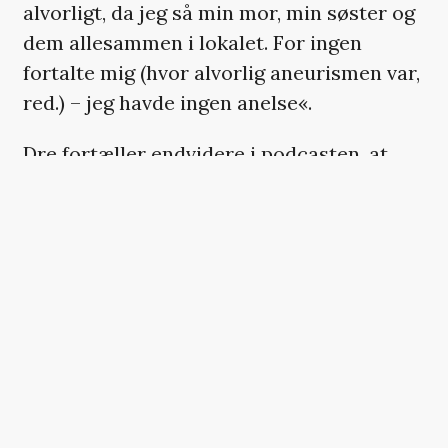
alvorligt, da jeg så min mor, min søster og
dem allesammen i lokalet. For ingen
fortalte mig (hvor alvorlig aneurismen var,
red.) – jeg havde ingen anelse«.
Dre fortæller endvidere i podcasten, at
han lå på intensiv i to uger, hvor han en
gang i timen blev vækket for at få
foretaget prøver, hvor han eksempelvis
skulle demonstrere, at han var i stand til
at røre sin næse og gnubbe sin hæl mod
læggen. Dre selv sammenligner det med
tests for at afgøre, om folk er ædru.
Consequence rapporterer
, at forløbet
startede 4. januar 2021, og at rapporter fra