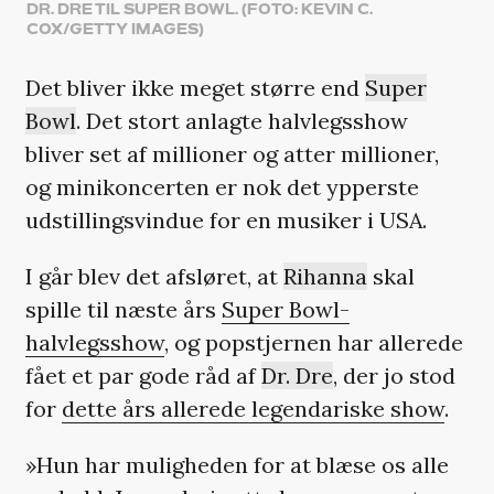
DR. DRE TIL SUPER BOWL. (FOTO: KEVIN C.
COX/GETTY IMAGES)
Det bliver ikke meget større end
Super
Bowl
. Det stort anlagte halvlegsshow
bliver set af millioner og atter millioner,
og minikoncerten er nok det ypperste
udstillingsvindue for en musiker i USA.
I går blev det afsløret, at
Rihanna
skal
spille til næste års
Super Bowl-
halvlegsshow
, og popstjernen har allerede
fået et par gode råd af
Dr. Dre
, der jo stod
for
dette års allerede legendariske show
.
»Hun har muligheden for at blæse os alle