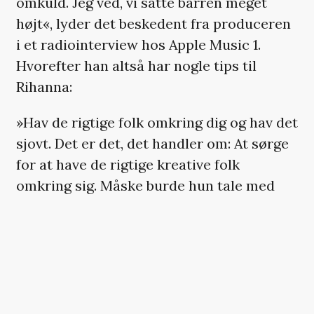
omkuld. Jeg ved, vi satte barren meget
højt«, lyder det beskedent fra produceren
i et radiointerview hos Apple Music 1.
Hvorefter han altså har nogle tips til
Rihanna:
»Hav de rigtige folk omkring dig og hav det
sjovt. Det er det, det handler om: At sørge
for at have de rigtige kreative folk
omkring sig. Måske burde hun tale med
nogle af de folk, vi brugte til vores show«,
siger Dr. Dre.
Der er vist en, der er blevet lidt høj i
hatten efter dette års Super Bowl-succes.