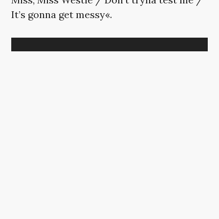
It’s gonna get messy«.
HER SKULLE DER VÆRE
ET INSTAGRAM-OPSLAG,
MEN DU KAN IKKE SE DET
Det er ikke tilgængeligt, da det kan
indeholde cookies, som du har
fravalgt i dine indstillinger.
ÆNDRING AF DIT SAMTYKKE