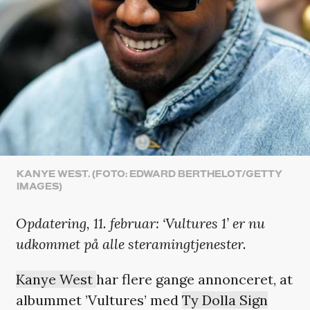
KANYE WEST. (FOTO: EDWARD BERTHELOT/GETTY
IMAGES)
Opdatering, 11. februar: ‘Vultures 1’ er nu
udkommet på alle steramingtjenester.
Kanye West
har flere gange annonceret, at
albummet ’Vultures’ med
Ty Dolla Sign