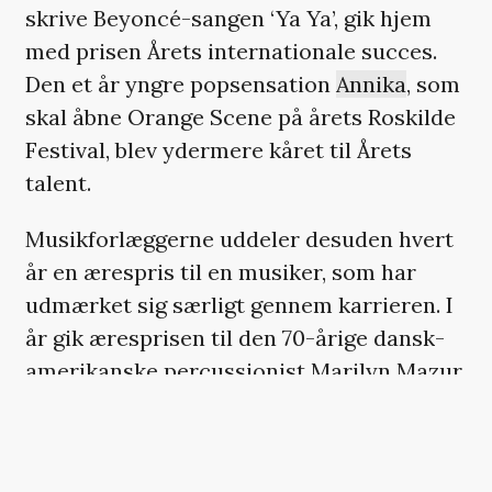
skrive Beyoncé-sangen ‘Ya Ya’, gik hjem
med prisen Årets internationale succes.
Den et år yngre popsensation
Annika
, som
skal åbne Orange Scene på årets Roskilde
Festival, blev ydermere kåret til Årets
talent.
Musikforlæggerne uddeler desuden hvert
år en ærespris til en musiker, som har
udmærket sig særligt gennem karrieren. I
år gik æresprisen til den 70-årige dansk-
amerikanske percussionist Marilyn Mazur
for sit arbejde på den globale jazzscene.
Se alle vinderne herunder.