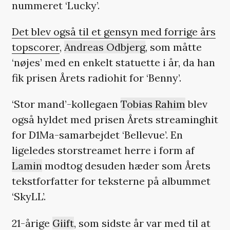
nummeret ‘Lucky’.
Det blev også til et gensyn med forrige års
topscorer
,
Andreas Odbjerg
, som måtte
‘nøjes’ med en enkelt statuette i år, da han
fik prisen Årets radiohit for ‘Benny’.
‘Stor mand’-kollegaen
Tobias Rahim
blev
også hyldet med prisen Årets streaminghit
for D1Ma-samarbejdet ‘Bellevue’. En
ligeledes storstreamet herre i form af
Lamin
modtog desuden hæder som Årets
tekstforfatter for teksterne på albummet
‘SkyLL’.
21-årige
Giift
, som sidste år var med til at