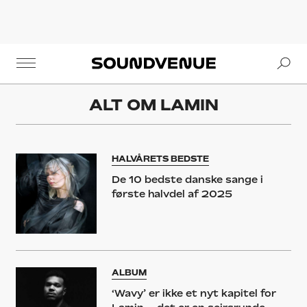
Se
Soundvenue
ALT OM
LAMIN
HALVÅRETS BEDSTE
De 10 bedste danske sange i
første halvdel af 2025
ALBUM
‘Wavy’ er ikke et nyt kapitel for