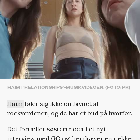
HAIM I 'RELATIONSHIPS'-MUSIKVIDEOEN. (FOTO: PR)
Haim
føler sig ikke omfavnet af
rockverdenen, og de har et bud på hvorfor.
Det fortæller søstertrioen i et nyt
interview med
GQ
og fremhæver en række