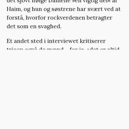
det sjovt ifølge Danielle »en vigtig del« af
Haim, og hun og søstrene har svært ved at
forstå, hvorfor rockverdenen betragter
det som en svaghed.
Et andet sted i interviewet kritiserer
trioen også de mænd – for ja, »det er altid
en fyr«, som Danielle formulerer det – der
beskylder bandet for ikke at spille live,
fordi deres guitarer ikke er tilkoblet
forstærkere.
»Det er sådan,
my dog
, vi spiller trådløst. Er
du en fucking idiot?«, tilføjer hun.
20. juni udgiver Haim deres imødesete