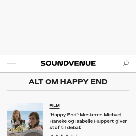
Se
Soundvenue
ALT OM
HAPPY END
FILM
‘Happy End’: Mesteren Michael
Haneke og Isabelle Huppert giver
stof til debat