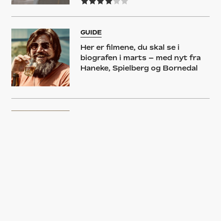
GUIDE
Her er filmene, du skal se i
biografen i marts – med nyt fra
Haneke, Spielberg og Bornedal
NYHED
Mesterinstruktøren Michael
Haneke laver sin første tv-serie
REPORTAGE
Cannes-highlights dag 5: Adam