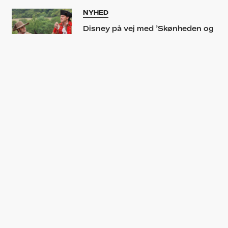
NYHED
Disney på vej med ’Skønheden og
udyret’-serie – måske med
LGBTQ-tematik
NYHED
Lyt til Soundvenue Filmcast:
Provo-filmen ’Elle’ og Disney i
liveaction-klæder
PODCAST
Soundvenue Filmcast: Provo-
filmen ’Elle’, Disney i liveaction-
klæder, taler til nationen