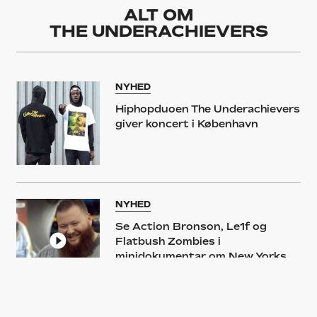
ALT OM
THE UNDERACHIEVERS
NYHED
Hiphopduoen The Underachievers
giver koncert i København
NYHED
Se Action Bronson, Le1f og
Flatbush Zombies i
minidokumentar om New Yorks
nye hiphopscene