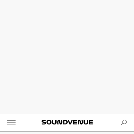
Se
Soundvenue