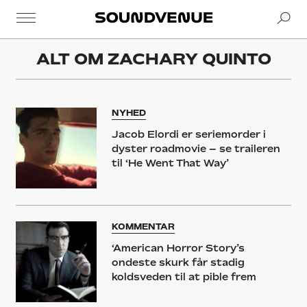
Se
Soundvenue
ALT OM
ZACHARY QUINTO
NYHED
Jacob Elordi er seriemorder i
dyster roadmovie – se traileren
til ‘He Went That Way’
KOMMENTAR
‘American Horror Story’s
ondeste skurk får stadig
koldsveden til at pible frem