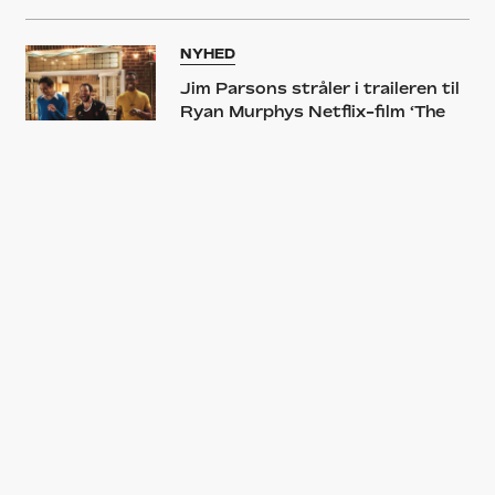
NYHED
Jim Parsons stråler i traileren til
Ryan Murphys Netflix-film ‘The
Boys in the Band’
NYHED
Ambitiøs horror-serie bliver
sommerens koldeste gys – se
den creepy trailer
NYHED
James Franco undertrykker sin
homoseksualitet i ‘I Am Michael’