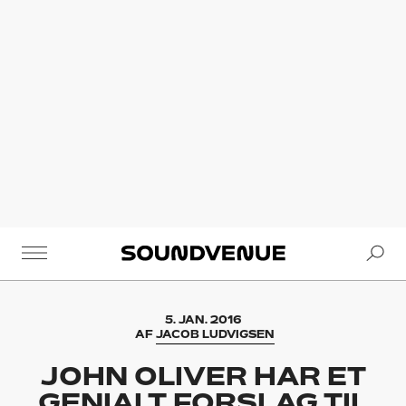
Se
Soundvenue
5. JAN. 2016
AF
JACOB LUDVIGSEN
JOHN OLIVER HAR ET
GENIALT FORSLAG TIL