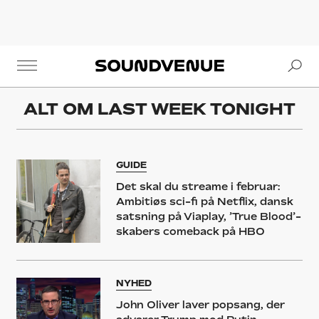
Se
Soundvenue
ALT OM
LAST WEEK TONIGHT
GUIDE
Det skal du streame i februar:
Ambitiøs sci-fi på Netflix, dansk
satsning på Viaplay, ’True Blood’-
skabers comeback på HBO
NYHED
John Oliver laver popsang, der