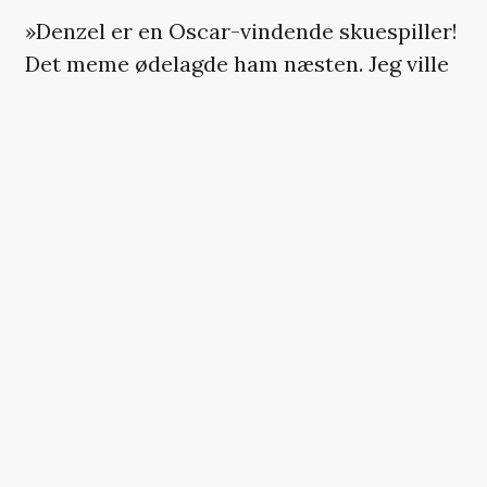
»Denzel er en Oscar-vindende skuespiller!
Det meme ødelagde ham næsten. Jeg ville
have sagt, ‘Lad nu være med med at sidde
herinde og bliv til et meme!’ og fortalt
dem, hvordan de skulle slappe af«, siger
Hart.
Derudover havde han planlagt at
skamrose alle salens instruktører og
producenter og få dem til at række en
hånd i vejret – hvorefter Hart ville invitere
en række af sine venner ind på scenen, der
hver især skulle gå igang med at pitche
filmprojekter.