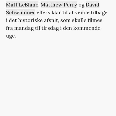
Matt LeBlanc
,
Matthew Perry
og
David
Schwimmer
ellers klar til at vende tilbage
i det historiske afsnit, som skulle filmes
fra mandag til tirsdag i den kommende
uge.
Episoden var tilrettelagt som en
unscripted optagelse, hvilket kan betyde,
at afsnittet ville være delvist improviseret
eller blot skulle være en slags ’Friends’-
tilbageblik, hvor stjernerne delte minder
fra deres oplevelser med hit-serien.
HBO
Max lanceres fortsat i USA til maj,
men uden ‘Friends’-reuinionen som sit