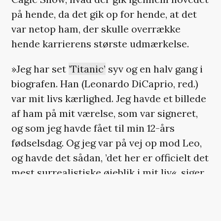
på hende, da det gik op for hende, at det
var netop ham, der skulle overrække
hende karrierens største udmærkelse.
»Jeg har set
’Titanic’
syv og en halv gang i
biografen. Han (Leonardo DiCaprio, red.)
var mit livs kærlighed. Jeg havde et billede
af ham på mit værelse, som var signeret,
og som jeg havde fået til min 12-års
fødselsdag. Og jeg var på vej op mod Leo,
og havde det sådan, ’det her er officielt det
mest surrealistiske øjeblik i mit liv«, siger
hun og fortsætter:
»Jeg kunne ikke tro det. Jeg tror måske, at