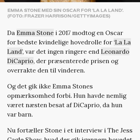
EMMA STONE MED SIN OSCAR FOR 'LA LA LAND'.
(FOTO: FRAZER HARRISON/GETTYIMAGES)
Da
Emma Stone
i 2017 modtog en Oscar
for bedste kvindelige hovedrolle for
‘La La
Land’
, var det ingen ringere end
Leonardo
DiCaprio
, der præsenterede prisen og
overrakte den til vinderen.
Og det gik ikke Emma Stones
opmærksomhed forbi. Hun havde nemlig
været næsten besat af DiCaprio, da hun
var barn.
Nu fortæller Stone i et interview i The Jess
Cagle Show, hvad der gik igennem hovedet