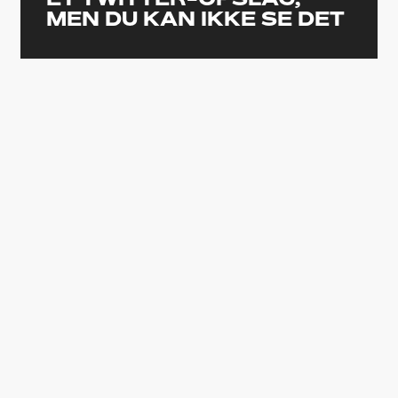
MEN DU KAN IKKE SE DET
Det er ikke tilgængeligt, da det kan
indeholde cookies, som du har
fravalgt i dine indstillinger.
ÆNDRING AF DIT SAMTYKKE
Gunn, som også stod bag sidste års ‘The
Suicide Squad’, har ellers haft travlt med
at optage ‘The Guardians of the Galaxy 3’,
men nu er der altså fundet hul i
kalenderen til at genbesøge Cenas flabede