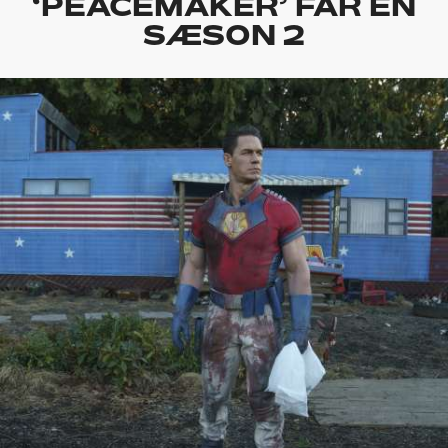
‘PEACEMAKER’ FÅR EN
SÆSON 2