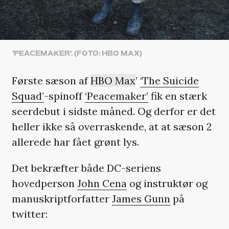
'PEACEMAKER'. (FOTO: HBO MAX)
Første sæson af
HBO Max
’
‘The Suicide
Squad’
-spinoff
‘Peacemaker’
fik en stærk
seerdebut i sidste måned. Og derfor er det
heller ikke så overraskende, at at sæson 2
allerede har fået grønt lys.
Det bekræfter både DC-seriens
hovedperson
John Cena
og instruktør og
manuskriptforfatter
James Gunn
på
twitter: