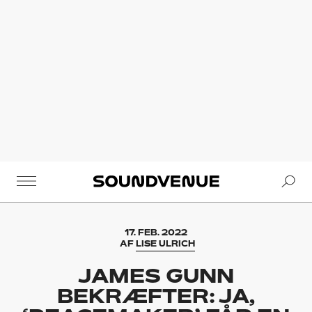
Se
Soundvenue
17. FEB. 2022
AF
LISE ULRICH
JAMES GUNN
BEKRÆFTER: JA,