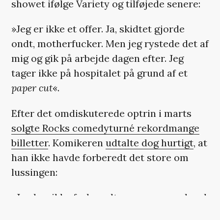
showet ifølge Variety og tilføjede senere:
»Jeg er ikke et offer. Ja, skidtet gjorde
ondt, motherfucker. Men jeg rystede det af
mig og gik på arbejde dagen efter. Jeg
tager ikke på hospitalet på grund af et
paper cut
«.
Efter det omdiskuterede optrin i marts
solgte Rocks comedyturné rekordmange
billetter
. Komikeren
udtalte dog hurtigt
, at
han ikke havde forberedt det store om
lussingen:
»Jeg har ikke forberedt en masse om, hvad
der skete, så hvis I kom for at høre om det,