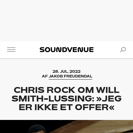
Se
Soundvenue
28. JUL. 2022
AF
JAKOB FREUDENDAL
CHRIS ROCK OM WILL
SMITH-LUSSING: »JEG
ER IKKE ET OFFER«