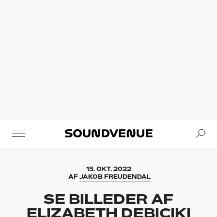
Se
Soundvenue
15. OKT. 2022
AF
JAKOB FREUDENDAL
SE BILLEDER AF
ELIZABETH DEBICIKI