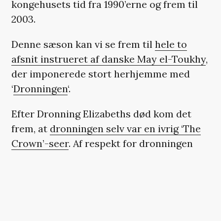
kongehusets tid fra 1990’erne og frem til
2003.
Denne sæson kan vi se frem til
hele to
afsnit instrueret af danske May el-Toukhy
,
der imponerede stort herhjemme med
‘
Dronningen
‘.
Efter Dronning Elizabeths død kom det
frem, at
dronningen selv var en ivrig ‘The
Crown’-seer
. Af respekt for dronningen
valgte serien desuden at
sætte den
igangværende produktion på pause
i en
kortere periode.
‘The Crown’ sæson fem får premiere på