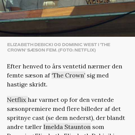
ELIZABETH DEBICKI OG DOMINIC WEST I 'THE
CROWN' SÆSON FEM. (FOTO: NETFLIX)
Efter henved to års ventetid nærmer den
femte sæson af
‘The Crown’
sig med
hastige skridt.
Netflix
har varmet op for den ventede
sæsonpremiere med flere billeder af det
spritnye cast (se dem nederst), der blandt
andre tæller
Imelda Staunton
som