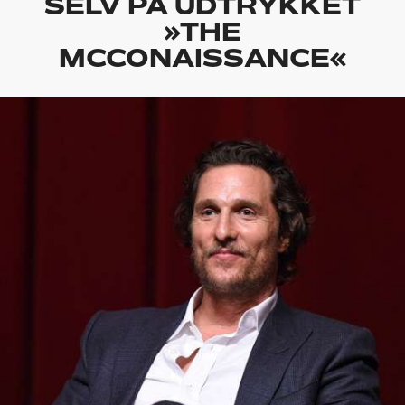
SELV PÅ UDTRYKKET
»THE
MCCONAISSANCE«