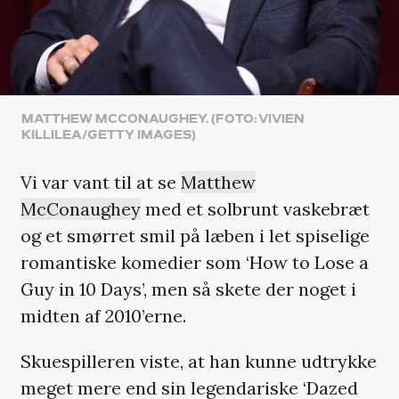
MATTHEW MCCONAUGHEY. (FOTO: VIVIEN
KILLILEA/GETTY IMAGES)
Vi var vant til at se
Matthew
McConaughey
med et solbrunt vaskebræt
og et smørret smil på læben i let spiselige
romantiske komedier som ‘How to Lose a
Guy in 10 Days’, men så skete der noget i
midten af 2010’erne.
Skuespilleren viste, at han kunne udtrykke
meget mere end sin legendariske ‘Dazed