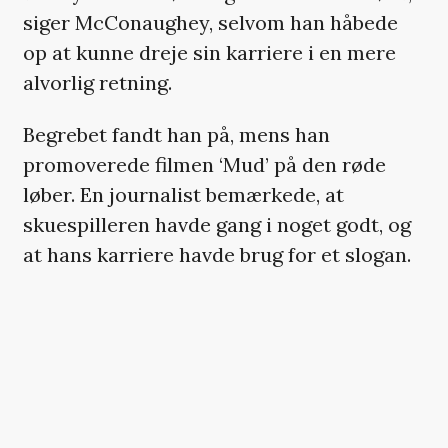
siger McConaughey, selvom han håbede
op at kunne dreje sin karriere i en mere
alvorlig retning.
Begrebet fandt han på, mens han
promoverede filmen ‘Mud’ på den røde
løber. En journalist bemærkede, at
skuespilleren havde gang i noget godt, og
at hans karriere havde brug for et slogan.
»Åh mand, det var virkelig
selvpromovering«, fortæller McConaughey
om den hvide løgn, han brugte i sit svar.
»Ja, jeg snakkede med den her fyr lige før,
og han kaldte det faktisk