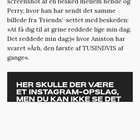
screenshot af en besked mellem hende og
Perry, hvor han har sendt det samme
billede fra ’Friends’-settet med beskeden:
»At få dig til at grine reddede lige min dag.
Det reddede min dag:)« hvor Aniston har
svaret »Årh, den første af TUSINDVIS af
gange«.
HER SKULLE DER VÆRE
ET INSTAGRAM-OPSLAG,
MEN DU KAN IKKE SE DET
Det er ikke tilgængeligt, da det kan
indeholde cookies, som du har
fravalgt i dine indstillinger.