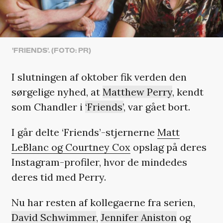
'FRIENDS'. (FOTO: PR)
I slutningen af oktober fik verden den
sørgelige nyhed, at
Matthew Perry
, kendt
som Chandler i
‘Friends’
, var gået bort.
I går delte ‘Friends’-stjernerne
Matt
LeBlanc og Courtney Cox
opslag på deres
Instagram-profiler, hvor de mindedes
deres tid med Perry.
Nu har resten af kollegaerne fra serien,
David Schwimmer
,
Jennifer Aniston
og