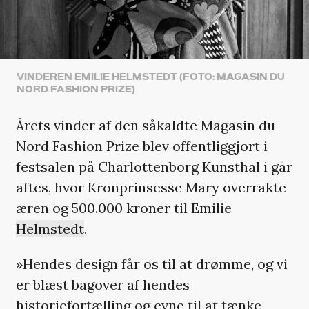
VINDEREN EMILIE HELMSTEDT (FOTO: MAGASIN DU
NORD FASHION PRIZE)
Årets vinder af den såkaldte Magasin du
Nord Fashion Prize blev offentliggjort i
festsalen på Charlottenborg Kunsthal i går
aftes, hvor Kronprinsesse Mary overrakte
æren og 500.000 kroner til Emilie
Helmstedt
.
»Hendes design får os til at drømme, og vi
er blæst bagover af hendes
historiefortælling og evne til at tænke