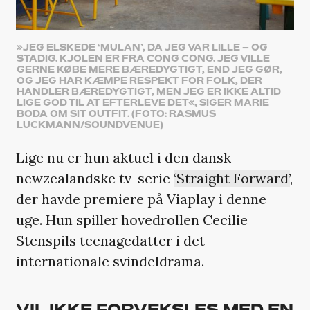
»JEG ELSKEDE ‘MULAN’, DA JEG VAR LILLE – OG
STADIG. KJOLEN ER FRA CONG CONG. JEG VILLE
GERNE KØBE MERE BÆREDYGTIGT, END JEG GØR,
OG JEG HAR KÆMPE RESPEKT FOR FOLK, DER
HANDLER BÆREDYGTIGT, MEN JEG ER IKKE ALTID
LIGE GOD TIL AT EFTERLEVE DET«, SIGER MARIE
BODA OM SIT OUTFIT. (FOTO: RASMUS
LUCKMANN/SOUNDVENUE)
Lige nu er hun aktuel i den dansk-
newzealandske tv-serie
‘Straight Forward’
,
der havde premiere på Viaplay i denne
uge. Hun spiller hovedrollen Cecilie
Stenspils teenagedatter i det
internationale svindeldrama.
VIL IKKE FORVEKSLES MED EN