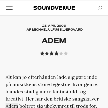
Se
Soundvenue
25. APR. 2006
AF
MICHAEL ULFUS KJÆRGAARD
ADEM
Alt kan jo efterhånden lade sig gøre inde
på musikkens store legestue, hvor genrer
blandes stadig mere fantasifuldt og
kreativt. Her har den britiske sangskriver
Adem
boltret sig ubekymret til trods for,