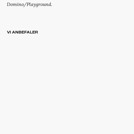
Domino/Playground.
VI ANBEFALER
Selv ikke en møgirriterende
trommeslager kunne stoppe
Sugababes på O Days
Robyn fik selskab af en svensk
stjernekollega under befriende
menneskelig koncert
TRENDING