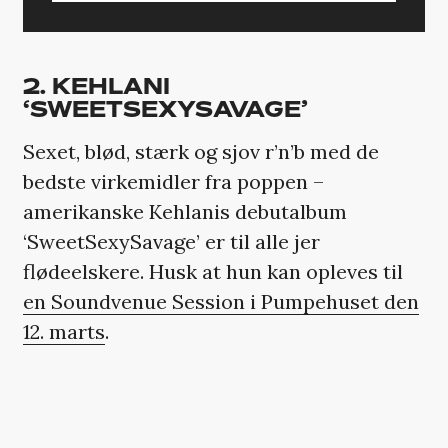
2. KEHLANI
‘SWEETSEXYSAVAGE’
Sexet, blød, stærk og sjov r’n’b med de
bedste virkemidler fra poppen –
amerikanske Kehlanis debutalbum
‘SweetSexySavage’ er til alle jer
flødeelskere. Husk at hun kan opleves til
en Soundvenue Session i Pumpehuset den
12. marts
.
Hør albummet på Spotify
HER
.
Hør albummet på Apple Music
HER
.