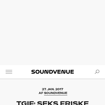
Se
Soundvenue
27. JAN. 2017
AF
SOUNDVENUE
TGIF: SEKS FRISKE