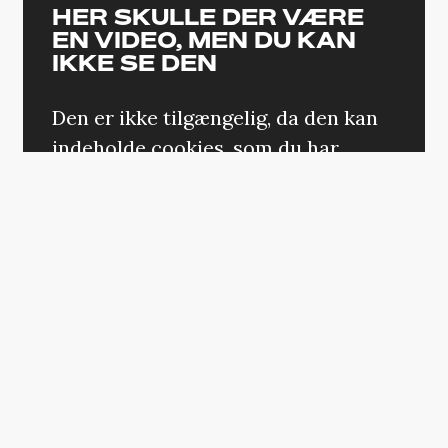
HER SKULLE DER VÆRE
EN VIDEO, MEN DU KAN
IKKE SE DEN
Den er ikke tilgængelig, da den kan
indeholde cookies, som du har
fravalgt i dine indstillinger.
ÆNDRING AF DIT SAMTYKKE
Først møder vi rapperen alene i et mørkt
rum, mens han sætter scenen med
albummets titelnummer. Dernæst
transporteres vi til en lejlighed – måske i