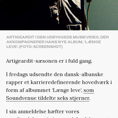
ARTIGEARDIT I DEN UDBYGGEDE MUSIKVIDEO, DER
AKKOMPAGNERER HANS NYE ALBUM, 'LÆNGE
LEVE'. (FOTO: SCREENSHOT)
Artigeardit-sæsonen er i fuld gang.
I fredags udsendte den dansk-albanske
rapper et karrieredefinerende hovedværk i
form af albummet ‘Længe leve’,
som
Soundvenue tildelte seks stjerner
.
I sin anmeldelse hæfter vores