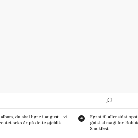
Search
album, du skal høre i august – vi
Først til allersidst ops
ventet seks år på dette øjeblik
gnist af magi for Robbi
Smukfest