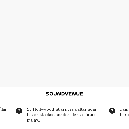
Soundvenue
ilm
Se Hollywood-stjerners datter som
Fem 
historisk øksemorder i første fotos
har 
fra ny…