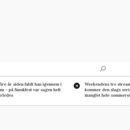
Search
fire år siden faldt han igennem i
Weekendens tre stream
m – på Smukfest var sagen helt
kommer den slags serie
rledes
manglet hele sommere