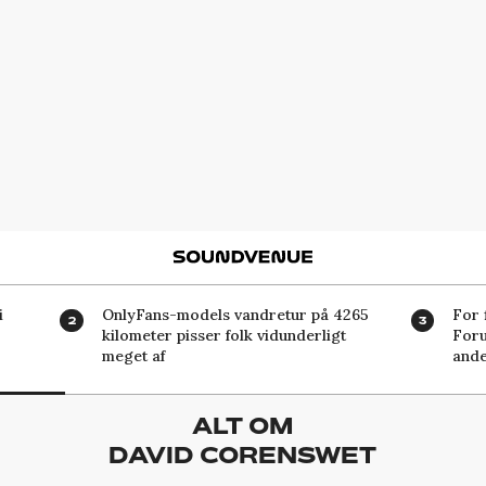
Soundvenue
i
OnlyFans-models vandretur på 4265
For 
kilometer pisser folk vidunderligt
Foru
meget af
ande
ALT OM
DAVID CORENSWET