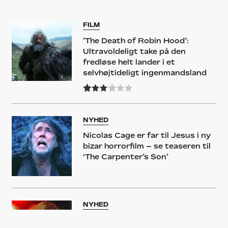
FILM
’The Death of Robin Hood’:
Ultravoldeligt take på den
fredløse helt lander i et
selvhøjtideligt ingenmandsland
NYHED
Nicolas Cage er far til Jesus i ny
bizar horrorfilm – se teaseren til
‘The Carpenter’s Son’
NYHED
Nicole Kidman går op i limningen i