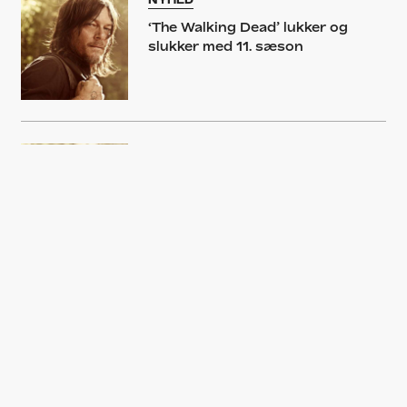
‘The Walking Dead’ lukker og
slukker med 11. sæson
KOMMENTAR
Er ’The Walking Dead’ blevet vor
tids ’Days Of Our Lives’?
GUIDE
Hollywoods ti mest elskelige
BFF’s – fra Winslet og DiCaprio
til Poehler og Fey