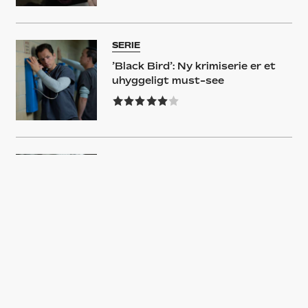
SERIE
’Black Bird’: Ny krimiserie er et
uhyggeligt must-see
NYHED
Se traileren til ’Black Bird’ – Ray
Liottas sidste serierolle
NYHED
Ray Liotta er død alt for tidligt –