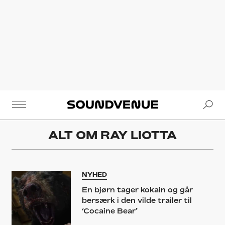
Se
Soundvenue
ALT OM
RAY LIOTTA
NYHED
En bjørn tager kokain og går
bersærk i den vilde trailer til
‘Cocaine Bear’